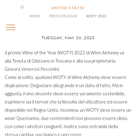
|
Shipping to
€ (EUR)
UNITED STATES
WOTY 2022
HOME
PRESS RELEASE
WOTY 2022
TUESDAY, MAY 30, 2023
Il premio Wine of the Year (WOTY) 2022 di Wine Alchemy va
alla Tenuta di Ghizzano in Toscana e alla sua proprietaria
Ginevra Venerosi Pesciolini.
Come al solito, qualsiasi WOTY di Wine Alchemy deve essere
dispirazione. Degustare alla grande è un dato di fatto. Ma in
aggiunta, il vino vincente deve essere veramente sostenibile,
esprimere sia il terroir che la filosofia del viticoltore ed essere
disponibile nel Regno Unito. Insomma, un WOTY deve essere un
wow! Questanno, due contendenti non possono essere divisi,
così come i vincitori congiunti. Inoltre sono entrambi della
stessa cantina, uno bianco e uno rosso.