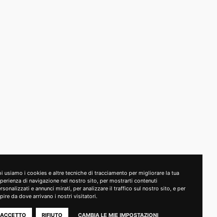
i usiamo i cookies e altre tecniche di tracciamento per migliorare la tua
perienza di navigazione nel nostro sito, per mostrarti contenuti
rsonalizzati e annunci mirati, per analizzare il traffico sul nostro sito, e per
pire da dove arrivano i nostri visitatori.
utadighizzano.com - PIVA 01892770502
ACCETTO
RIFIUTO
CAMBIA LE MIE IMPOSTAZIONI