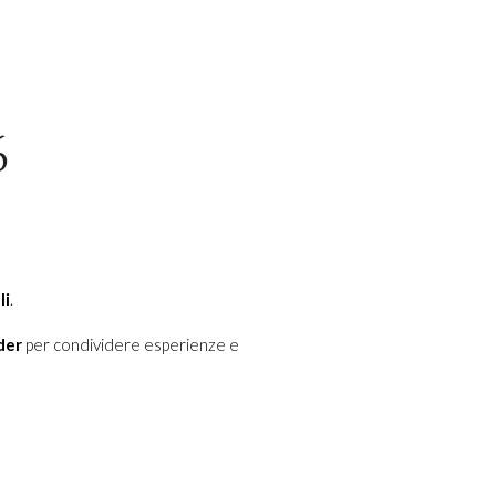
6
li
.
der
per condividere esperienze e