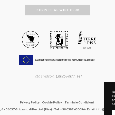
ISCRIVITI AL WINE CLUB
Foto e video di
Enrico Parrini PH
No
es
pe
Privacy Policy
Cookie Policy
Termini e Condizioni
ca
sa, 4 - 56037 Ghizzano di Peccioli (Pisa) - Tel: +39 0587 630096 - Email: info@ten