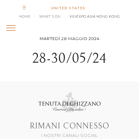
|
Spedire in
€ (EUR)
UNITED STATES
VINEXPO ASIA HONG
HOME
WHAT'S ON
VINEXPO ASIA HONG KONG
KONG
MARTEDÌ 28 MAGGIO 2024
28-30/05/24
RIMANI CONNESSO
I NOSTRI CANALI SOCIAL